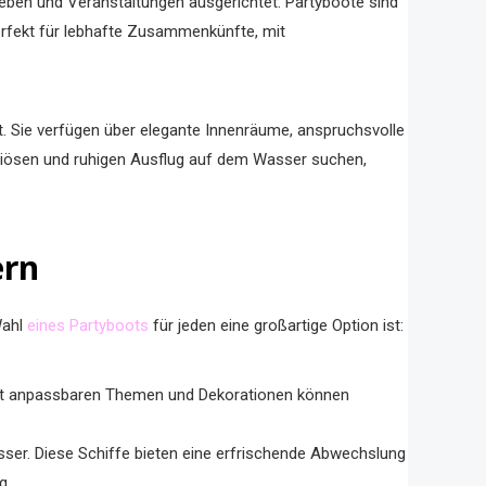
ieben und Veranstaltungen ausgerichtet. Partyboote sind
erfekt für lebhafte Zusammenkünfte, mit
 Sie verfügen über elegante Innenräume, anspruchsvolle
xuriösen und ruhigen Ausflug auf dem Wasser suchen,
ern
Wahl
eines Partyboots
für jeden eine großartige Option ist:
 Mit anpassbaren Themen und Dekorationen können
sser. Diese Schiffe bieten eine erfrischende Abwechslung
g.