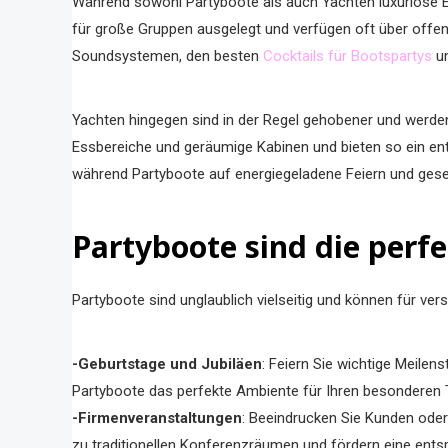
Während sowohl Partyboote als auch Yachten luxuriöse Er
für große Gruppen ausgelegt und verfügen oft über offen
Soundsystemen, den besten
Cocktails für Bootspartys
un
Yachten hingegen sind in der Regel gehobener und werde
Essbereiche und geräumige Kabinen und bieten so ein ents
während Partyboote auf energiegeladene Feiern und gesel
Partyboote sind die perf
Partyboote sind unglaublich vielseitig und können für ve
-Geburtstage und Jubiläen
: Feiern Sie wichtige Meile
Partyboote das perfekte Ambiente für Ihren besonderen 
-Firmenveranstaltungen
: Beeindrucken Sie Kunden oder
zu traditionellen Konferenzräumen und fördern eine en