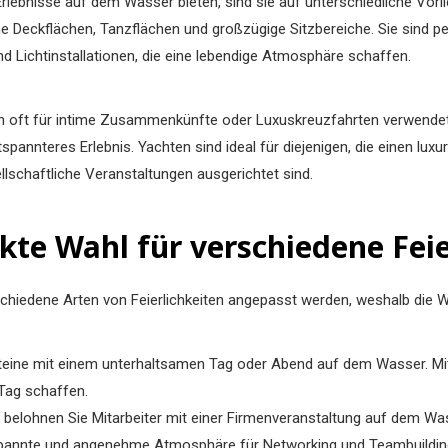
lebnisse auf dem Wasser bieten, sind sie auf unterschiedliche Vorl
e Deckflächen, Tanzflächen und großzügige Sitzbereiche. Sie sind p
d Lichtinstallationen, die eine lebendige Atmosphäre schaffen.
n oft für intime Zusammenkünfte oder Luxuskreuzfahrten verwendet.
pannteres Erlebnis. Yachten sind ideal für diejenigen, die einen lu
lschaftliche Veranstaltungen ausgerichtet sind.
ekte Wahl für verschiedene Fei
rschiedene Arten von Feierlichkeiten angepasst werden, weshalb die 
nsteine ​​mit einem unterhaltsamen Tag oder Abend auf dem Wasser.
Tag schaffen.
 belohnen Sie Mitarbeiter mit einer Firmenveranstaltung auf dem Wa
tspannte und angenehme Atmosphäre für Networking und Teambuildin